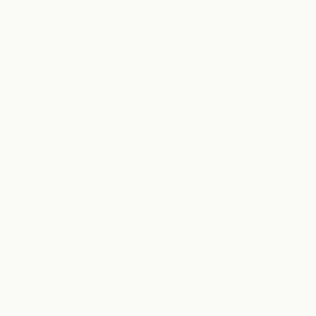
HAKODATE — ONLINE FORTUNE TELLING