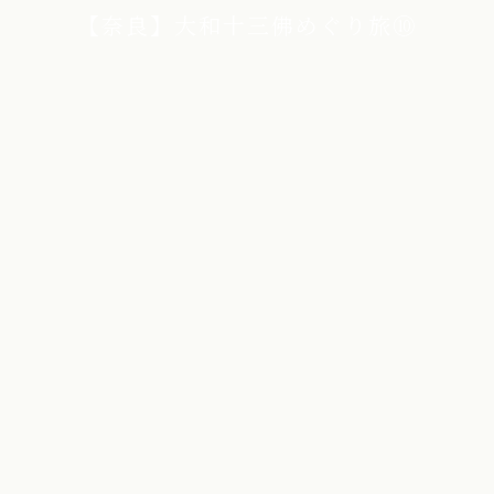
【奈良】大和十三佛めぐり旅⑩