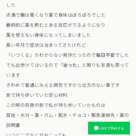
した
点滴で腕は青くなり薬で身体はぼろぼろでした
最終的に薬を飲むとある反応がでるようになり
薬を使えない身体になってしまいました
長い年月で症状は治まってきたけれど
「いつくる」かわからない発作だったので
毎日不安
でした
でも出歩けてはいるので「
治った
」と周りも友達も思って
います
きわめて普通にみえる病気ですから仕方のない事です
旅で持ち歩いていた安心材料
この時の奈良の旅で私が持ち歩いていたものは
耳栓・水分・薬・ガム・肌水・チョコ・緊急連絡先・薬の
説明書
LINEで予約する
いつどこでなにがおこっても