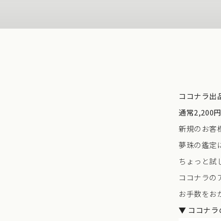
ココナラ出
通常2,200
新規のお客
夢珠の鑑定
ちょっと試
ココナラの
お手数をお
▼ ココナ