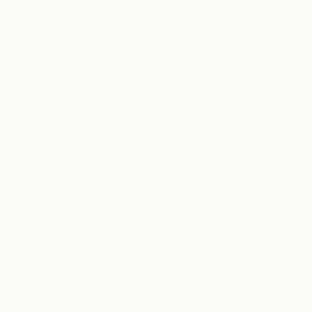
Home
/
Blog
/
ココナラでワンオラクル鑑定キャンペーンやってます