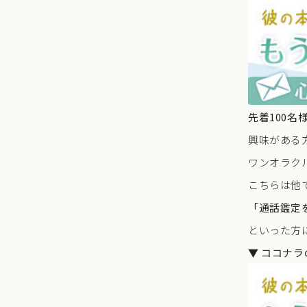
先着100名
興味がある
ワンオラク
こちらは他
「通話鑑定
といった方
▼ ココナ