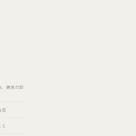
命、病気の診
合否
こと