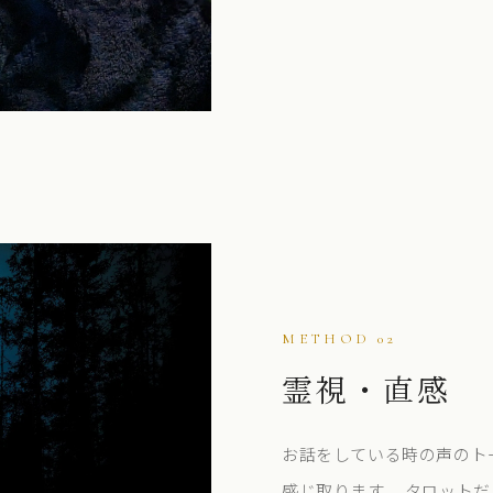
METHOD 02
霊視・直感
お話をしている時の声のト
感じ取ります。 タロット