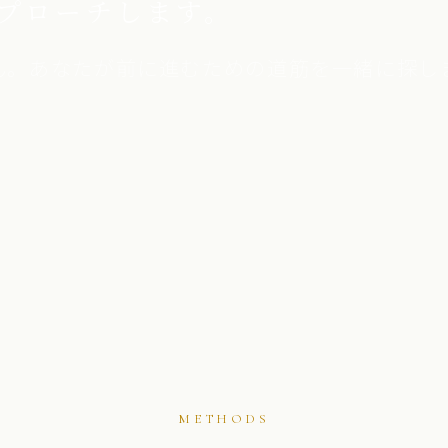
プローチします。
ん。あなたが前に進むための道筋を一緒に探し
METHODS