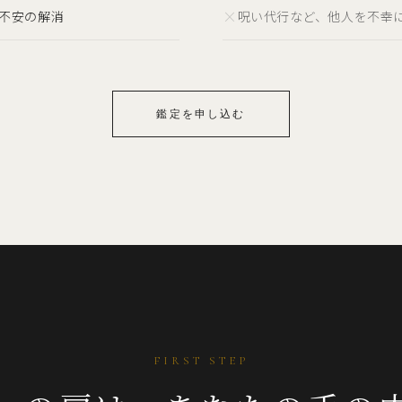
×
不安の解消
呪い代行など、他人を不幸
鑑定を申し込む
FIRST STEP