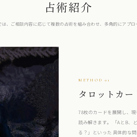
占術紹介
では、ご相談内容に応じて複数の占術を組み合わせ、多角的にアプロ
METHOD 01
タロットカー
78枚のカードを展開し、
読み解きます。 「AとB
る？」といった 具体的な