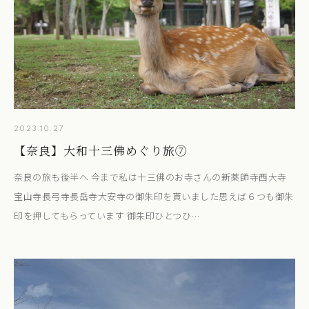
2023.10.27
【奈良】大和十三佛めぐり旅⑦
奈良の旅も後半へ 今まで私は十三佛のお寺さんの新薬師寺西大寺
宝山寺長弓寺長岳寺大安寺の御朱印を貰いました思えば６つも御朱
印を押してもらっています 御朱印ひとつひ…