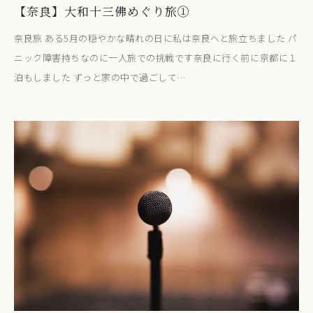
【奈良】大和十三佛めぐり旅①
奈良旅 ある5月の穏やかな晴れの日に私は奈良へと旅立ちました パ
ニック障害持ちなのに一人旅での挑戦です奈良に行く前に京都に１
泊もしました ずっと家の中で過ごして…