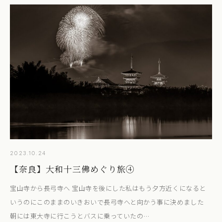
2023.10.24
【奈良】大和十三佛めぐり旅④
宝山寺から長弓寺へ 宝山寺を後にした私はもう夕方近くになると
いうのにこのままのいきおいで長弓寺へと向かう事に決めました
朝には東大寺に行こうとバスに乗っていたの…