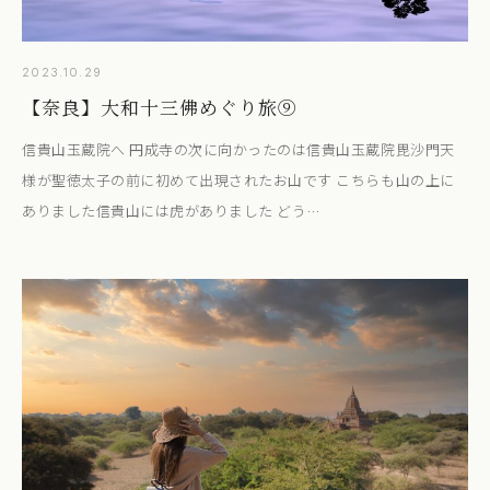
2023.10.29
【奈良】大和十三佛めぐり旅⑨
信貴山玉蔵院へ 円成寺の次に向かったのは信貴山玉蔵院毘沙門天
様が聖徳太子の前に初めて出現されたお山です こちらも山の上に
ありました信貴山には虎がありました どう…