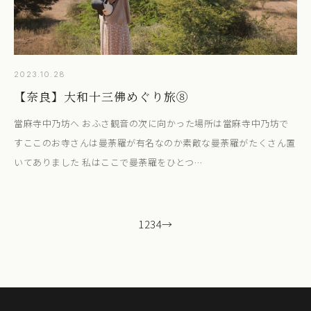
2023.10.28
【奈良】大和十三佛めぐり旅⑧
當麻寺中乃坊へ おふさ観音の次に向かった場所は當麻寺中乃坊で
すここのお寺さんは曼荼羅が有名なのか素敵な曼荼羅がたくさん置
いてありました 私はここで曼荼羅をひとつ…
1
2
3
4
→